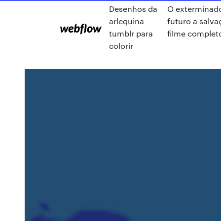
Desenhos da
O exterminad
arlequina
futuro a salva
tumblr para
filme complet
colorir