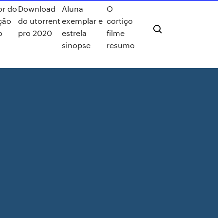
or do
Download
Aluna
O
ção
do utorrent
exemplar e
cortiço
o
pro 2020
estrela
filme
sinopse
resumo