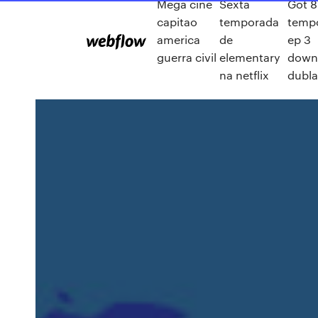
Mega cine
Sexta
Got 8
capitao
temporada
temp
america
de
ep 3
guerra civil
elementary
down
na netflix
dubl