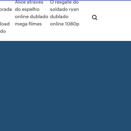
Alice através
O resgate do
orada
do espelho
soldado ryan
online dublado
dublado
load
mega filmes
online 1080p
ado