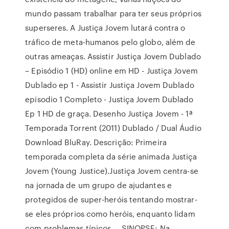
mundo passam trabalhar para ter seus próprios
superseres. A Justiça Jovem lutará contra o
tráfico de meta-humanos pelo globo, além de
outras ameaças. Assistir Justiça Jovem Dublado
– Episódio 1 (HD) online em HD - Justiça Jovem
Dublado ep 1 - Assistir Justiça Jovem Dublado
episodio 1 Completo - Justiça Jovem Dublado
Ep 1 HD de graça. Desenho Justiça Jovem - 1ª
Temporada Torrent (2011) Dublado / Dual Áudio
Download BluRay. Descrição: Primeira
temporada completa da série animada Justiça
Jovem (Young Justice).Justiça Jovem centra-se
na jornada de um grupo de ajudantes e
protegidos de super-heróis tentando mostrar-
se eles próprios como heróis, enquanto lidam
com problemas típicos … SINOPSE: Na