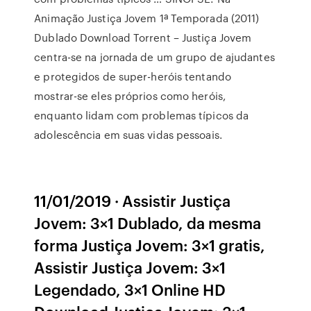
Animação Justiça Jovem 1ª Temporada (2011)
Dublado Download Torrent – Justiça Jovem
centra-se na jornada de um grupo de ajudantes
e protegidos de super-heróis tentando
mostrar-se eles próprios como heróis,
enquanto lidam com problemas típicos da
adolescência em suas vidas pessoais.
11/01/2019 · Assistir Justiça
Jovem: 3×1 Dublado, da mesma
forma Justiça Jovem: 3×1 gratis,
Assistir Justiça Jovem: 3×1
Legendado, 3×1 Online HD