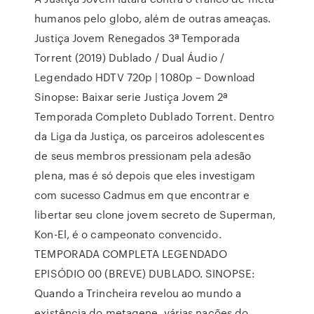
humanos pelo globo, além de outras ameaças.
Justiça Jovem Renegados 3ª Temporada
Torrent (2019) Dublado / Dual Áudio /
Legendado HDTV 720p | 1080p – Download
Sinopse: Baixar serie Justiça Jovem 2ª
Temporada Completo Dublado Torrent. Dentro
da Liga da Justiça, os parceiros adolescentes
de seus membros pressionam pela adesão
plena, mas é só depois que eles investigam
com sucesso Cadmus em que encontrar e
libertar seu clone jovem secreto de Superman,
Kon-El, é o campeonato convencido.
TEMPORADA COMPLETA LEGENDADO
EPISÓDIO 00 (BREVE) DUBLADO. SINOPSE:
Quando a Trincheira revelou ao mundo a
existência do metagene, várias nações do