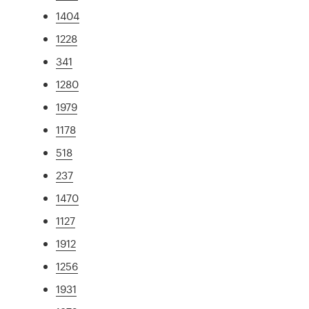
1404
1228
341
1280
1979
1178
518
237
1470
1127
1912
1256
1931