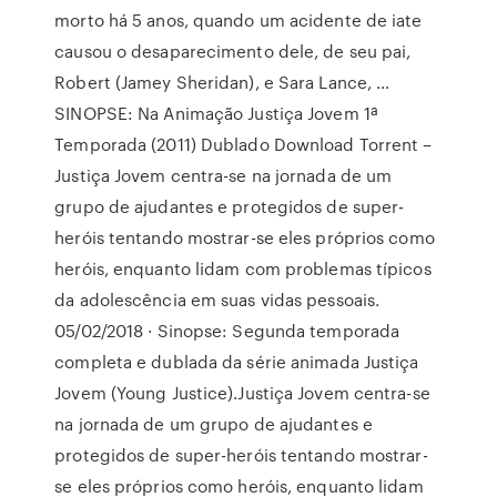
morto há 5 anos, quando um acidente de iate
causou o desaparecimento dele, de seu pai,
Robert (Jamey Sheridan), e Sara Lance, …
SINOPSE: Na Animação Justiça Jovem 1ª
Temporada (2011) Dublado Download Torrent –
Justiça Jovem centra-se na jornada de um
grupo de ajudantes e protegidos de super-
heróis tentando mostrar-se eles próprios como
heróis, enquanto lidam com problemas típicos
da adolescência em suas vidas pessoais.
05/02/2018 · Sinopse: Segunda temporada
completa e dublada da série animada Justiça
Jovem (Young Justice).Justiça Jovem centra-se
na jornada de um grupo de ajudantes e
protegidos de super-heróis tentando mostrar-
se eles próprios como heróis, enquanto lidam