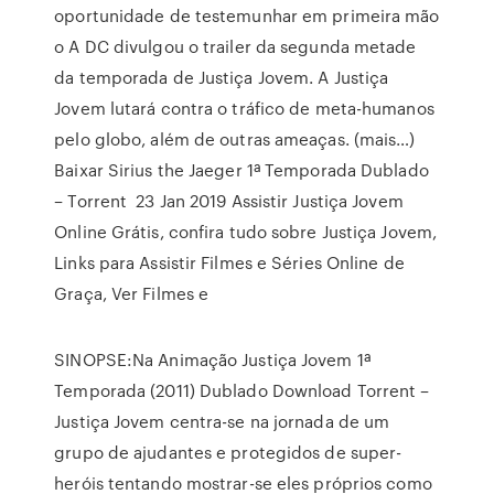
oportunidade de testemunhar em primeira mão
o A DC divulgou o trailer da segunda metade
da temporada de Justiça Jovem. A Justiça
Jovem lutará contra o tráfico de meta-humanos
pelo globo, além de outras ameaças. (mais…)
Baixar Sirius the Jaeger 1ª Temporada Dublado
– Torrent 23 Jan 2019 Assistir Justiça Jovem
Online Grátis, confira tudo sobre Justiça Jovem,
Links para Assistir Filmes e Séries Online de
Graça, Ver Filmes e
SINOPSE:Na Animação Justiça Jovem 1ª
Temporada (2011) Dublado Download Torrent –
Justiça Jovem centra-se na jornada de um
grupo de ajudantes e protegidos de super-
heróis tentando mostrar-se eles próprios como