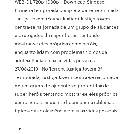
WEB-DL 720p 1080p – Download Sinopse:
Primeira temporada completa da série animada
Justiça Jovem (Young Justice).Justiça Jovem
centra-se na jornada de um grupo de ajudantes
e protegidos de super-heróis tentando
mostrar-se eles próprios como heróis,
enquanto lidam com problemas típicos da
adolescência em suas vidas pessoais.
27/08/2019 · No Torrent Justiça Jovem 3ª
Temporada, Justiça Jovem centra-se na jornada
de um grupo de ajudantes e protegidos de
super-heróis tentando mostrar-se eles próprios
como heróis, enquanto lidam com problemas
típicos da adolescência em suas vidas pessoais.