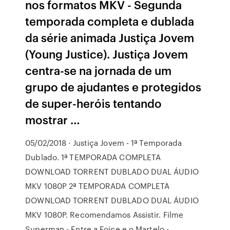
nos formatos MKV - Segunda
temporada completa e dublada
da série animada Justiça Jovem
(Young Justice). Justiça Jovem
centra-se na jornada de um
grupo de ajudantes e protegidos
de super-heróis tentando
mostrar …
05/02/2018 · Justiça Jovem - 1ª Temporada
Dublado. 1ª TEMPORADA COMPLETA
DOWNLOAD TORRENT DUBLADO DUAL ÁUDIO
MKV 1080P 2ª TEMPORADA COMPLETA
DOWNLOAD TORRENT DUBLADO DUAL ÁUDIO
MKV 1080P. Recomendamos Assistir. Filme
Superman - Entre a Foice e o Martelo -