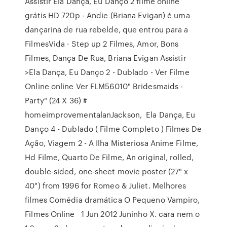
Assistir Ela Dança, Eu Danço 2 filme online
grátis HD 720p - Andie (Briana Evigan) é uma
dançarina de rua rebelde, que entrou para a
FilmesVida · Step up 2 Filmes, Amor, Bons
Filmes, Dança De Rua, Briana Evigan Assistir
>Ela Dança, Eu Danço 2 - Dublado - Ver Filme
Online online Ver FLM56010" Bridesmaids -
Party" (24 X 36) #
homeimprovementalanJackson, Ela Dança, Eu
Danço 4 - Dublado ( Filme Completo ) Filmes De
Ação, Viagem 2 - A Ilha Misteriosa Anime Filme,
Hd Filme, Quarto De Filme, An original, rolled,
double-sided, one-sheet movie poster (27" x
40") from 1996 for Romeo & Juliet. Melhores
filmes Comédia dramática O Pequeno Vampiro,
Filmes Online 1 Jun 2012 Juninho X. cara nem o