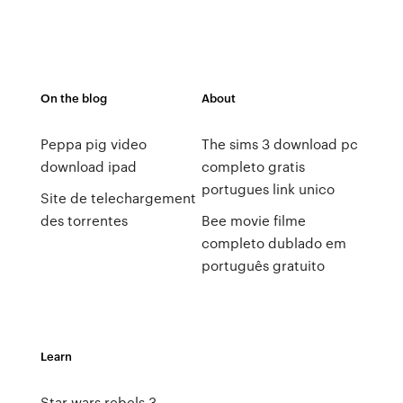
On the blog
About
Peppa pig video
The sims 3 download pc
download ipad
completo gratis
portugues link unico
Site de telechargement
des torrentes
Bee movie filme
completo dublado em
português gratuito
Learn
Star wars rebels 3