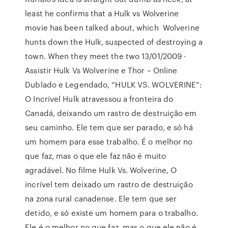
least he confirms that a Hulk vs Wolverine
movie has been talked about, which Wolverine
hunts down the Hulk, suspected of destroying a
town. When they meet the two 13/01/2009 ·
Assistir Hulk Vs Wolverine e Thor – Online
Dublado e Legendado, “HULK VS. WOLVERINE”:
O Incrível Hulk atravessou a fronteira do
Canadá, deixando um rastro de destruição em
seu caminho. Ele tem que ser parado, e só há
um homem para esse trabalho. É o melhor no
que faz, mas o que ele faz não é muito
agradável. No filme Hulk Vs. Wolverine, O
incrível tem deixado um rastro de destruição
na zona rural canadense. Ele tem que ser
detido, e só existe um homem para o trabalho.
Ele é o melhor no que faz, mas o que ele não é