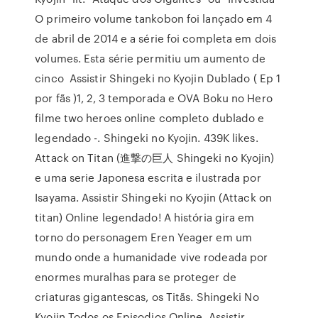
O primeiro volume tankobon foi lançado em 4
de abril de 2014 e a série foi completa em dois
volumes. Esta série permitiu um aumento de
cinco Assistir Shingeki no Kyojin Dublado ( Ep 1
por fãs )1, 2, 3 temporada e OVA Boku no Hero
filme two heroes online completo dublado e
legendado -. Shingeki no Kyojin. 439K likes.
Attack on Titan (進撃の巨人 Shingeki no Kyojin)
e uma serie Japonesa escrita e ilustrada por
Isayama. Assistir Shingeki no Kyojin (Attack on
titan) Online legendado! A história gira em
torno do personagem Eren Yeager em um
mundo onde a humanidade vive rodeada por
enormes muralhas para se proteger de
criaturas gigantescas, os Titãs. Shingeki No
Kyojin Todos os Episodios Online, Assistir