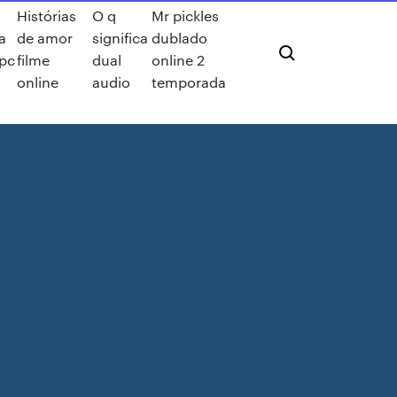
Histórias
O q
Mr pickles
a
de amor
significa
dublado
 pc
filme
dual
online 2
online
audio
temporada