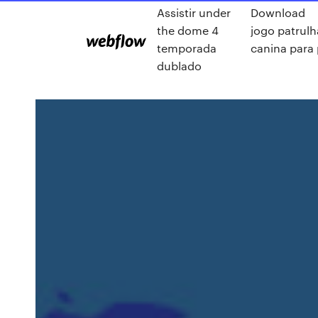
Assistir under
Download
the dome 4
jogo patrulh
temporada
canina para
dublado